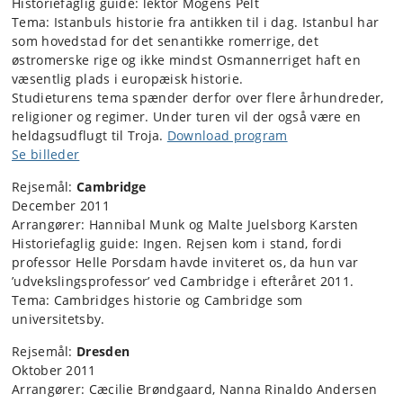
Historiefaglig guide: lektor Mogens Pelt
Tema: Istanbuls historie fra antikken til i dag. Istanbul har
som hovedstad for det senantikke romerrige, det
østromerske rige og ikke mindst Osmannerriget haft en
væsentlig plads i europæisk historie.
Studieturens tema spænder derfor over flere århundreder,
religioner og regimer. Under turen vil der også være en
heldagsudflugt til Troja.
Download program
Se billeder
Rejsemål:
Cambridge
December 2011
Arrangører: Hannibal Munk og Malte Juelsborg Karsten
Historiefaglig guide: Ingen. Rejsen kom i stand, fordi
professor Helle Porsdam havde inviteret os, da hun var
’udvekslingsprofessor’ ved Cambridge i efteråret 2011.
Tema: Cambridges historie og Cambridge som
universitetsby.
Rejsemål:
Dresden
Oktober 2011
Arrangører: Cæcilie Brøndgaard, Nanna Rinaldo Andersen