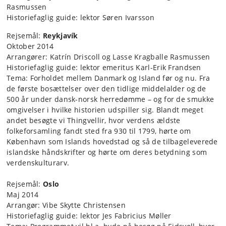
Rasmussen
Historiefaglig guide: lektor Søren Ivarsson
Rejsemål:
Reykjavík
Oktober 2014
Arrangører: Katrín Driscoll og Lasse Kragballe Rasmussen
Historiefaglig guide: lektor emeritus Karl-Erik Frandsen
Tema: Forholdet mellem Danmark og Island før og nu. Fra
de første bosættelser over den tidlige middelalder og de
500 år under dansk-norsk herredømme – og for de smukke
omgivelser i hvilke historien udspiller sig. Blandt meget
andet besøgte vi Thingvellir, hvor verdens ældste
folkeforsamling fandt sted fra 930 til 1799, hørte om
København som Islands hovedstad og så de tilbageleverede
islandske håndskrifter og hørte om deres betydning som
verdenskulturarv.
Rejsemål:
Oslo
Maj 2014
Arrangør: Vibe Skytte Christensen
Historiefaglig guide: lektor Jes Fabricius Møller