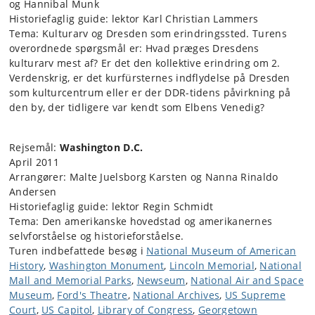
og Hannibal Munk
Historiefaglig guide: lektor Karl Christian Lammers
Tema: Kulturarv og Dresden som erindringssted. Turens
overordnede spørgsmål er: Hvad præges Dresdens
kulturarv mest af? Er det den kollektive erindring om 2.
Verdenskrig, er det kurfürsternes indflydelse på Dresden
som kulturcentrum eller er der DDR-tidens påvirkning på
den by, der tidligere var kendt som Elbens Venedig?
Rejsemål:
Washington D.C.
April 2011
Arrangører: Malte Juelsborg Karsten og Nanna Rinaldo
Andersen
Historiefaglig guide: lektor Regin Schmidt
Tema: Den amerikanske hovedstad og amerikanernes
selvforståelse og historieforståelse.
Turen indbefattede besøg i
National Museum of American
History
,
Washington Monument
,
Lincoln Memorial
,
National
Mall and Memorial Parks
,
Newseum
,
National Air and Space
Museum
,
Ford's Theatre
,
National Archives
,
US Supreme
Court
,
US Capitol
,
Library of Congress
,
Georgetown