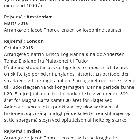
mere end 1000 år.
Rejsemål:
Amsterdam
Marts 2016
Arrangører: Jacob Thorek Jensen og Josephine Laursen
Rejsemål:
London
Oktober 2015
Arrangører: Katrín Driscoll og Nanna Rinaldo Andersen
Tema: England fra Platagenet til Tudor
På denne studietur beskæftigede vi os med en af de mest
omskiftelige perioder i Englands historie. En periode, der
strækker sig fra kongefamilien Plantagenet over rosekrigene
til Tudorslægten vandt kongemagten. Denne periode kunne
i 2015 fejre jubilæum for to markante begivenheder: 800-
året for Magna Carta samt 600-året for Slaget ved
Agincourt. Vores fokuspunkt var mytologiseringen af
historien, og vi så grundigt på de kulørte fremstillinger og
satte spørgsmålstegn ved opfattelsen af helte og skurke.
Rejsemål:
Indien
Arrangører: Jacob Thorek Jensen og Lasse Kragballe