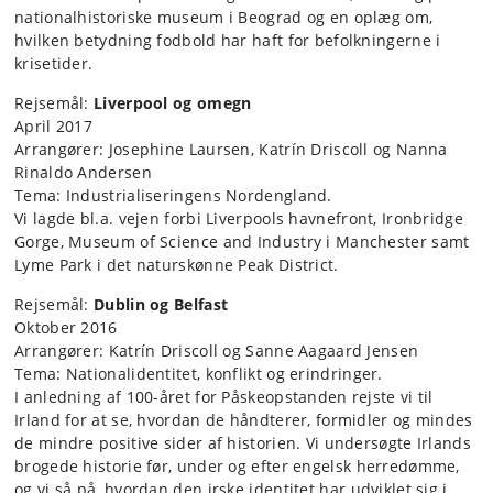
nationalhistoriske museum i Beograd og en oplæg om,
hvilken betydning fodbold har haft for befolkningerne i
krisetider.
Rejsemål:
Liverpool og omegn
April 2017
Arrangører: Josephine Laursen, Katrín Driscoll og Nanna
Rinaldo Andersen
Tema: Industrialiseringens Nordengland.
Vi lagde bl.a. vejen forbi Liverpools havnefront, Ironbridge
Gorge, Museum of Science and Industry i Manchester samt
Lyme Park i det naturskønne Peak District.
Rejsemål:
Dublin og Belfast
Oktober 2016
Arrangører: Katrín Driscoll og Sanne Aagaard Jensen
Tema: Nationalidentitet, konflikt og erindringer.
I anledning af 100-året for Påskeopstanden rejste vi til
Irland for at se, hvordan de håndterer, formidler og mindes
de mindre positive sider af historien. Vi undersøgte Irlands
brogede historie før, under og efter engelsk herredømme,
og vi så på, hvordan den irske identitet har udviklet sig i