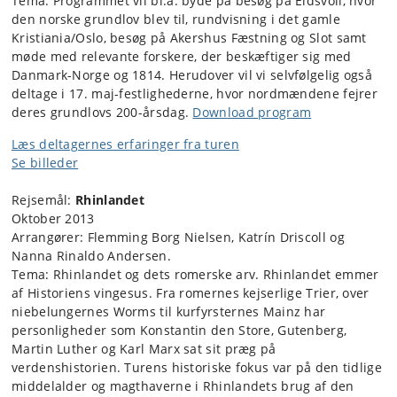
Tema: Programmet vil bl.a. byde på besøg på Eidsvoll, hvor
den norske grundlov blev til, rundvisning i det gamle
Kristiania/Oslo, besøg på Akershus Fæstning og Slot samt
møde med relevante forskere, der beskæftiger sig med
Danmark-Norge og 1814. Herudover vil vi selvfølgelig også
deltage i 17. maj-festlighederne, hvor nordmændene fejrer
deres grundlovs 200-årsdag.
Download program
Læs deltagernes erfaringer fra turen
Se billeder
Rejsemål:
Rhinlandet
Oktober 2013
Arrangører: Flemming Borg Nielsen, Katrín Driscoll og
Nanna Rinaldo Andersen.
Tema: Rhinlandet og dets romerske arv. Rhinlandet emmer
af Historiens vingesus. Fra romernes kejserlige Trier, over
niebelungernes Worms til kurfyrsternes Mainz har
personligheder som Konstantin den Store, Gutenberg,
Martin Luther og Karl Marx sat sit præg på
verdenshistorien. Turens historiske fokus var på den tidlige
middelalder og magthaverne i Rhinlandets brug af den