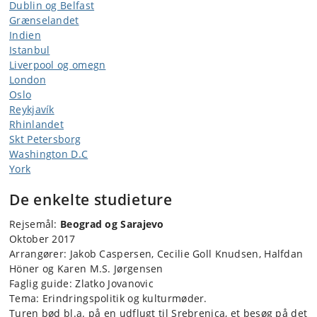
Dublin og Belfast
Grænselandet
Indien
Istanbul
Liverpool og omegn
London
Oslo
Reykjavík
Rhinlandet
Skt Petersborg
Washington D.C
York
De enkelte studieture
Rejsemål:
Beograd og Sarajevo
Oktober 2017
Arrangører: Jakob Caspersen, Cecilie Goll Knudsen, Halfdan
Höner og Karen M.S. Jørgensen
Faglig guide: Zlatko Jovanovic
Tema: Erindringspolitik og kulturmøder.
Turen bød bl.a. på en udflugt til Srebrenica, et besøg på det