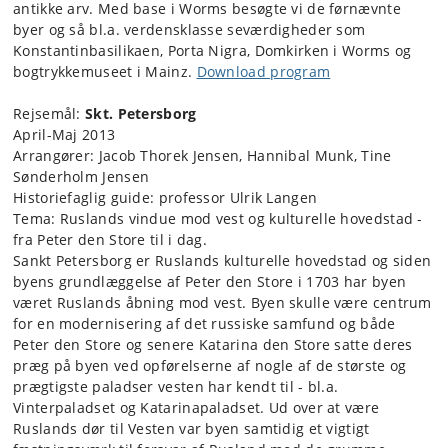
antikke arv. Med base i Worms besøgte vi de førnævnte
byer og så bl.a. verdensklasse seværdigheder som
Konstantinbasilikaen, Porta Nigra, Domkirken i Worms og
bogtrykkemuseet i Mainz.
Download program
Rejsemål:
Skt. Petersborg
April-Maj 2013
Arrangører: Jacob Thorek Jensen, Hannibal Munk, Tine
Sønderholm Jensen
Historiefaglig guide: professor Ulrik Langen
Tema: Ruslands vindue mod vest og kulturelle hovedstad -
fra Peter den Store til i dag.
Sankt Petersborg er Ruslands kulturelle hovedstad og siden
byens grundlæggelse af Peter den Store i 1703 har byen
været Ruslands åbning mod vest. Byen skulle være centrum
for en modernisering af det russiske samfund og både
Peter den Store og senere Katarina den Store satte deres
præg på byen ved opførelserne af nogle af de største og
prægtigste paladser vesten har kendt til - bl.a.
Vinterpaladset og Katarinapaladset. Ud over at være
Ruslands dør til Vesten var byen samtidig et vigtigt