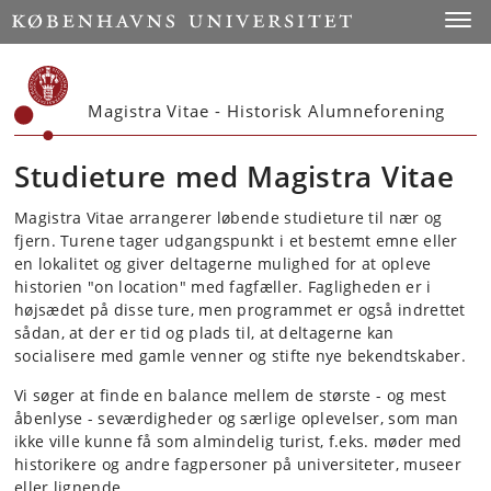
Start
Toggl
Magistra Vitae - Historisk Alumneforening
Studieture med Magistra Vitae
Magistra Vitae arrangerer løbende studieture til nær og
fjern. Turene tager udgangspunkt i et bestemt emne eller
en lokalitet og giver deltagerne mulighed for at opleve
historien "on location" med fagfæller. Fagligheden er i
højsædet på disse ture, men programmet er også indrettet
sådan, at der er tid og plads til, at deltagerne kan
socialisere med gamle venner og stifte nye bekendtskaber.
Vi søger at finde en balance mellem de største - og mest
åbenlyse - seværdigheder og særlige oplevelser, som man
ikke ville kunne få som almindelig turist, f.eks. møder med
historikere og andre fagpersoner på universiteter, museer
eller lignende.