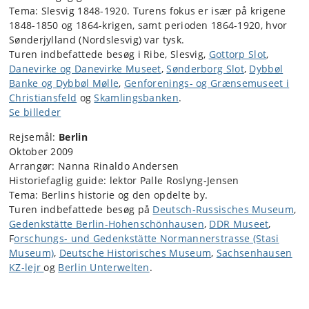
Tema: Slesvig 1848-1920. Turens fokus er især på krigene
1848-1850 og 1864-krigen, samt perioden 1864-1920, hvor
Sønderjylland (Nordslesvig) var tysk.
Turen indbefattede besøg i Ribe, Slesvig,
Gottorp Slot
,
Danevirke og Danevirke Museet
,
Sønderborg Slot
,
Dybbøl
Banke og Dybbøl Mølle
,
Genforenings- og Grænsemuseet i
Christiansfeld
og
Skamlingsbanken
.
Se billeder
Rejsemål:
Berlin
Oktober 2009
Arrangør: Nanna Rinaldo Andersen
Historiefaglig guide: lektor Palle Roslyng-Jensen
Tema: Berlins historie og den opdelte by.
Turen indbefattede besøg på
Deutsch-Russisches Museum
,
Gedenkstätte Berlin-Hohenschönhausen
,
DDR Museet
,
F
orschungs- und Gedenkstätte Normannerstrasse (Stasi
Museum)
,
Deutsche Historisches Museum
,
Sachsenhausen
KZ-lejr
og
Berlin Unterwelten
.