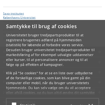
Saxo-instituttet
Københavns Universitet
Karen Blixens Plads 8, DK-2300 Copenhagen S
Samtykke til brug af cookies
Kontakt:
Magistra Vitae
Universitetet bruger tredjepartsprodukter til at
mvalumne
@
gmail
.
com
registrere brugernes adfærd på hjemmesiden
(statistik) for løbende at forbedre vores service.
Desuden bruger universitetet tredjepartsprodukter til
KØBENHAVNS UNIVERSITET
markedsføring af for eksempel udvalgte uddannelser
eller kurser, til at personalisere annoncer og til at
KONTAKT
følge op på effekten af kampagner.
SERVICES
Klik på "Se cookies" for at se en liste over udbyderne
af de forskellige cookies, som kan blive gemt på din
FOR STUDERENDE OG ANSATTE
computer eller mobil, når du bruger universitetets
hjemmeside. Du kan selv vælge om du vil acceptere
JOB OG KARRIERE
eller afslå cookies, og du kan altid ændre dit samtykke
under
Cookie- og privatlivspolitik
som du finder i
NØDSITUATIONER
bunden af hver side.
Acceptér eller afslå