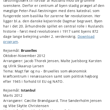
fæstningsværk til forsvar af Rusland mod de grumme
svenskere. Derfor er centrum af byen stadig præget af den
mægtige Peter-Paul-fæstningen med dens katedral, som
fungerede som basilika for zarerne før revolutionen. Her
ligger bl.a. den danske kejserinde Dagmar begravet. Byen
har i det 20. århundrede spillet en central rolle i Ruslands
historie - først med revolutionen i 1917 samt byens 872
dage lange belejring under 2. verdenskrig.
Download
program
.
Rejsemål:
Bruxelles
Oktober-November 2012
Arrangører: Jacob Thorek Jensen, Malte Juelsborg Karsten
og Ulrik Skaarup Larsen
Tema: Magt før og nu - Bruxelles som økonomisk
kræftcentrum i renæssancen samt som politisk højborg
efter 1945 i forhold til EU og NATO.
Rejsemål:
Istanbul
Marts 2012
Arrangører: Cæcilie Brøndgaard, Tine Sønderholm Jensen
og Vibe Skytte Christensen