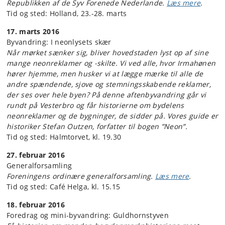
Republikken af de Syv Forenede Nederlande.
Læs mere
.
Tid og sted: Holland, 23.-28. marts
17. marts 2016
Byvandring: I neonlysets skær
Når mørket sænker sig, bliver hovedstaden lyst op af sine
mange neonreklamer og -skilte. Vi ved alle, hvor Irmahønen
hører hjemme, men husker vi at lægge mærke til alle de
andre spændende, sjove og stemningsskabende reklamer,
der ses over hele byen? På denne aftenbyvandring går vi
rundt på Vesterbro og får historierne om bydelens
neonreklamer og de bygninger, de sidder på. Vores guide er
historiker Stefan Outzen, forfatter til bogen ”Neon”.
Tid og sted: Halmtorvet, kl. 19.30
27. februar 2016
Generalforsamling
Foreningens ordinære generalforsamling.
Læs mere
.
Tid og sted: Café Helga, kl. 15.15
18. februar 2016
Foredrag og mini-byvandring: Guldhornstyven