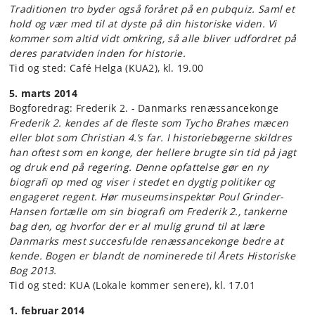
Traditionen tro byder også foråret på en pubquiz. Saml et
hold og vær med til at dyste på din historiske viden. Vi
kommer som altid vidt omkring, så alle bliver udfordret på
deres paratviden inden for historie.
Tid og sted: Café Helga (KUA2), kl. 19.00
5. marts 2014
Bogforedrag: Frederik 2. - Danmarks renæssancekonge
Frederik 2. kendes af de fleste som Tycho Brahes mæcen
eller blot som Christian 4.’s far. I historiebøgerne skildres
han oftest som en konge, der hellere brugte sin tid på jagt
og druk end på regering. Denne opfattelse gør en ny
biografi op med og viser i stedet en dygtig politiker og
engageret regent. Hør museumsinspektør Poul Grinder-
Hansen fortælle om sin biografi om Frederik 2., tankerne
bag den, og hvorfor der er al mulig grund til at lære
Danmarks mest succesfulde renæssancekonge bedre at
kende. Bogen er blandt de nominerede til Årets Historiske
Bog 2013.
Tid og sted: KUA (Lokale kommer senere), kl. 17.01
1. februar 2014