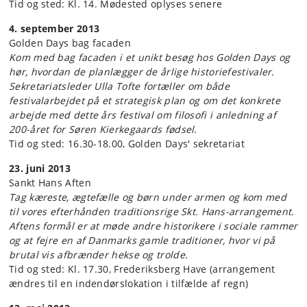
Tid og sted: Kl. 14. Mødested oplyses senere
4. september 2013
Golden Days bag facaden
Kom med bag facaden i et unikt besøg hos Golden Days og
hør, hvordan de planlægger de årlige historiefestivaler.
Sekretariatsleder Ulla Tofte fortæller om både
festivalarbejdet på et strategisk plan og om det konkrete
arbejde med dette års festival om filosofi i anledning af
200-året for Søren Kierkegaards fødsel.
Tid og sted: 16.30-18.00, Golden Days' sekretariat
23. juni 2013
Sankt Hans Aften
Tag kæreste, ægtefælle og børn under armen og kom med
til vores efterhånden traditionsrige Skt. Hans-arrangement.
Aftens formål er at møde andre historikere i sociale rammer
og at fejre en af Danmarks gamle traditioner, hvor vi på
brutal vis afbrænder hekse og trolde.
Tid og sted: Kl. 17.30, Frederiksberg Have (arrangement
ændres til en indendørslokation i tilfælde af regn)