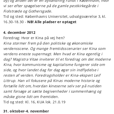
by) og anden del er en byvandring rundt i København, hvor
vi ser efter spøgelserne på de gamle pestkirkegårde i
Fiolstræde og Gothersgade.
Tid og sted: Københavns Universitet, udvalgsværelse 3, kl.
16.30-18.30 -
NB! Alle pladser er optaget
4. december 2012
Foredrag: Hvor er Kina på vej hen?
Kina stormer frem på den politiske og økonomiske
verdensscene. Og mange fremtidsscenarier ser Kina som
verdens eneste supermagt. Men hvad er Kina egentlig i
dag? Magistra Vitae inviterer til et foredrag om det moderne
Kina, hvor kommunisme og kapitalisme fungerer side om
side, og hvor landet dag for dag øger sin indflydelse i
resten af verden. Foredragsholder er Kina-ekspert Leif
Littrup. Han vil fokusere på Kinas moderne historie og
fortælle lidt om, hvordan kineserne selv ser på nutiden
samt forsøge at sætte begivenheder i sammenhæng og
måske gisne lidt om fremtiden.
Tid og sted: Kl. 16, KUA lok. 21.0.19
31. oktober-4. november