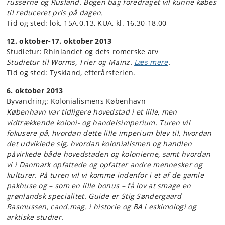
russerne og Rusland. Bogen bag foredraget vil kunne købes
til reduceret pris på dagen.
Tid og sted: lok. 15A.0.13, KUA, kl. 16.30-18.00
12. oktober-17. oktober 2013
Studietur: Rhinlandet og dets romerske arv
Studietur til Worms, Trier og Mainz.
Læs mere
.
Tid og sted: Tyskland, efterårsferien.
6. oktober 2013
Byvandring: Kolonialismens København
København var tidligere hovedstad i et lille, men
vidtrækkende koloni- og handelsimperium. Turen vil
fokusere på, hvordan dette lille imperium blev til, hvordan
det udviklede sig, hvordan kolonialismen og handlen
påvirkede både hovedstaden og kolonierne, samt hvordan
vi i Danmark opfattede og opfatter andre mennesker og
kulturer. På turen vil vi komme indenfor i et af de gamle
pakhuse og – som en lille bonus – få lov at smage en
grønlandsk specialitet. Guide er Stig Søndergaard
Rasmussen, cand.mag. i historie og BA i eskimologi og
arktiske studier.