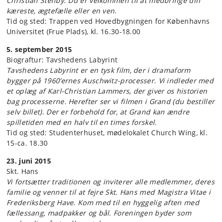
Christian Stenby. Du er velkommen til at medbringe din
kæreste, ægtefælle eller en ven.
Tid og sted: Trappen ved Hovedbygningen for Københavns
Universitet (Frue Plads), kl. 16.30-18.00
5. september 2015
Biograftur: Tavshedens Labyrint
Tavshedens Labyrint er en tysk film, der i dramaform
bygger på 1960’ernes Auschwitz-processer. Vi indleder med
et oplæg af Karl-Christian Lammers, der giver os historien
bag processerne. Herefter ser vi filmen i Grand (du bestiller
selv billet). Der er forbehold for, at Grand kan ændre
spilletiden med en halv til en times forskel.
Tid og sted: Studenterhuset, mødelokalet Church Wing, kl.
15-ca. 18.30
23. juni 2015
Skt. Hans
Vi fortsætter traditionen og inviterer alle medlemmer, deres
familie og venner til at fejre Skt. Hans med Magistra Vitae i
Frederiksberg Have. Kom med til en hyggelig aften med
fællessang, madpakker og bål. Foreningen byder som