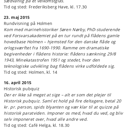
sædvanlig på et velkomstglas.
Tid og sted: Frederiksberg Have, kl. 17.30
23. maj 2015
Rundvisning på Holmen
Kom med marinehistoriker Søren Nørby, PhD-studerende
ved Forsvarsakademiet på en tur rundt på flådens gamle
hovedbase Holmen – hjemsted for den danske flåde og
orlogsværftet fra 1690-1990. Ramme om dramatiske
begivenheder i flådens historie: flådens sænkning 29/8
1943, Minekatastrofen 1951 og stedet, hvor den
teknologiske udvikling bag flådens virke udfoldede sig.
Tid og sted: Holmen, kl. 14
16. april 2015
Historisk pubquiz
Der er ikke så meget at sige – alt er som det plejer til
Historisk pubquiz. Saml et hold på fire deltagere, betal 20
kr. pr. person, spids blyanten og vær klar til at quizze på
historisk paratviden. Imponer os med, hvad du ved, og bliv
selv imponeret over, hvad alle andre ved.
Tid og sted: Café Helga, kl. 18.30