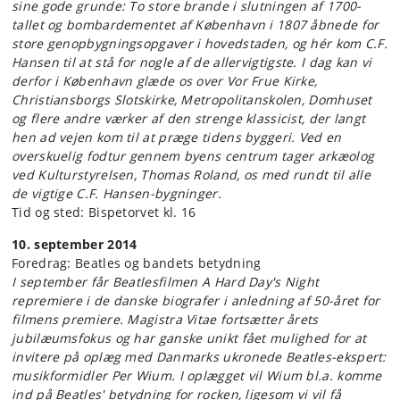
sine gode grunde: To store brande i slutningen af 1700-
tallet og bombardementet af København i 1807 åbnede for
store genopbygningsopgaver i hovedstaden, og hér kom C.F.
Hansen til at stå for nogle af de allervigtigste. I dag kan vi
derfor i København glæde os over Vor Frue Kirke,
Christiansborgs Slotskirke, Metropolitanskolen, Domhuset
og flere andre værker af den strenge klassicist, der langt
hen ad vejen kom til at præge tidens byggeri. Ved en
overskuelig fodtur gennem byens centrum tager arkæolog
ved Kulturstyrelsen, Thomas Roland, os med rundt til alle
de vigtige C.F. Hansen-bygninger.
Tid og sted: Bispetorvet kl. 16
10. september 2014
Foredrag: Beatles og bandets betydning
I september får Beatlesfilmen A Hard Day's Night
repremiere i de danske biografer i anledning af 50-året for
filmens premiere. Magistra Vitae fortsætter årets
jubilæumsfokus og har ganske unikt fået mulighed for at
invitere på oplæg med Danmarks ukronede Beatles-ekspert:
musikformidler Per Wium. I oplægget vil Wium bl.a. komme
ind på Beatles' betydning for rocken, ligesom vi vil få