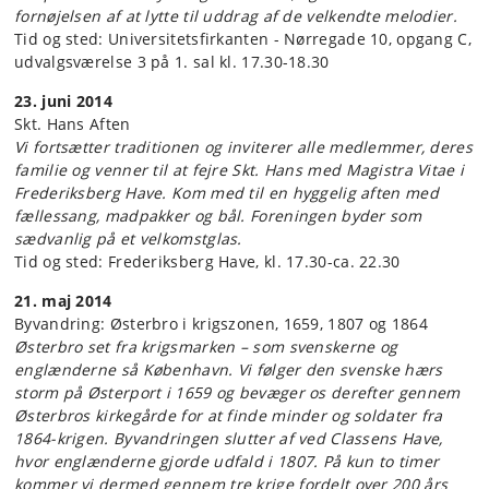
fornøjelsen af at lytte til uddrag af de velkendte melodier.
Tid og sted: Universitetsfirkanten - Nørregade 10, opgang C,
udvalgsværelse 3 på 1. sal kl. 17.30-18.30
23. juni 2014
Skt. Hans Aften
Vi fortsætter traditionen og inviterer alle medlemmer, deres
familie og venner til at fejre Skt. Hans med Magistra Vitae i
Frederiksberg Have. Kom med til en hyggelig aften med
fællessang, madpakker og bål. Foreningen byder som
sædvanlig på et velkomstglas.
Tid og sted: Frederiksberg Have, kl. 17.30-ca. 22.30
21. maj 2014
Byvandring: Østerbro i krigszonen, 1659, 1807 og 1864
Østerbro set fra krigsmarken – som svenskerne og
englænderne så København. Vi følger den svenske hærs
storm på Østerport i 1659 og bevæger os derefter gennem
Østerbros kirkegårde for at finde minder og soldater fra
1864-krigen. Byvandringen slutter af ved Classens Have,
hvor englænderne gjorde udfald i 1807. På kun to timer
kommer vi dermed gennem tre krige fordelt over 200 års