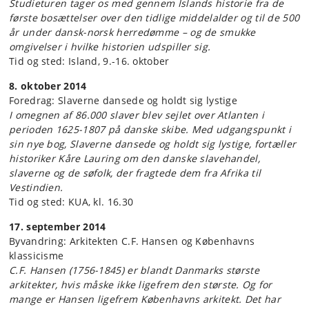
Studieturen tager os med gennem Islands historie fra de
første bosættelser over den tidlige middelalder og til de 500
år under dansk-norsk herredømme – og de smukke
omgivelser i hvilke historien udspiller sig.
Tid og sted: Island, 9.-16. oktober
8. oktober 2014
Foredrag: Slaverne dansede og holdt sig lystige
I omegnen af 86.000 slaver blev sejlet over Atlanten i
perioden 1625-1807 på danske skibe. Med udgangspunkt i
sin nye bog, Slaverne dansede og holdt sig lystige, fortæller
historiker Kåre Lauring om den danske slavehandel,
slaverne og de søfolk, der fragtede dem fra Afrika til
Vestindien.
Tid og sted: KUA, kl. 16.30
17. september 2014
Byvandring: Arkitekten C.F. Hansen og Københavns
klassicisme
C.F. Hansen (1756-1845) er blandt Danmarks største
arkitekter, hvis måske ikke ligefrem den største. Og for
mange er Hansen ligefrem Københavns arkitekt. Det har