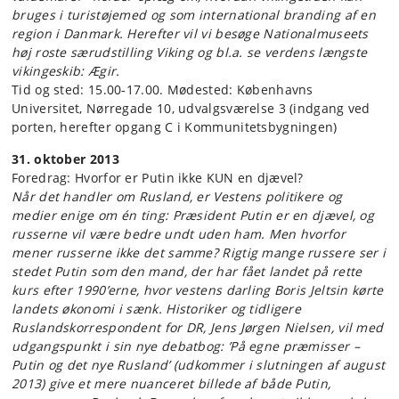
bruges i turistøjemed og som international branding af en
region i Danmark. Herefter vil vi besøge Nationalmuseets
høj roste særudstilling Viking og bl.a. se verdens længste
vikingeskib: Ægir.
Tid og sted: 15.00-17.00. Mødested: Københavns
Universitet, Nørregade 10, udvalgsværelse 3 (indgang ved
porten, herefter opgang C i Kommunitetsbygningen)
31. oktober 2013
Foredrag: Hvorfor er Putin ikke KUN en djævel?
Når det handler om Rusland, er Vestens politikere og
medier enige om én ting: Præsident Putin er en djævel, og
russerne vil være bedre undt uden ham. Men hvorfor
mener russerne ikke det samme? Rigtig mange russere ser i
stedet Putin som den mand, der har fået landet på rette
kurs efter 1990’erne, hvor vestens darling Boris Jeltsin kørte
landets økonomi i sænk. Historiker og tidligere
Ruslandskorrespondent for DR, Jens Jørgen Nielsen, vil med
udgangspunkt i sin nye debatbog: ’På egne præmisser –
Putin og det nye Rusland’ (udkommer i slutningen af august
2013) give et mere nuanceret billede af både Putin,