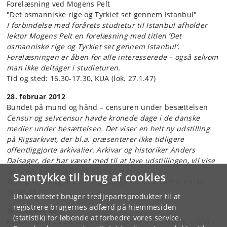
Forelæsning ved Mogens Pelt
"Det osmanniske rige og Tyrkiet set gennem Istanbul"
I forbindelse med forårets studietur til Istanbul afholder
lektor Mogens Pelt en forelæsning med titlen ’Det
osmanniske rige og Tyrkiet set gennem Istanbul’.
Forelæsningen er åben for alle interesserede – også selvom
man ikke deltager i studieturen.
Tid og sted: 16.30-17.30, KUA (lok. 27.1.47)
28. februar 2012
Bundet på mund og hånd – censuren under besættelsen
Censur og selvcensur havde kronede dage i de danske
medier under besættelsen. Det viser en helt ny udstilling
på Rigsarkivet, der bl.a. præsenterer ikke tidligere
offentliggjorte arkivalier. Arkivar og historiker Anders
Dalsager, der har været med til at lave udstillingen, vil vise
os rundt og fortælle om tankerne bag.
Samtykke til brug af cookies
Tid og sted: Rigsarkivet (indgang fra Bibliotekshaven) kl.
16.00-18.00
Universitetet bruger tredjepartsprodukter til at
registrere brugernes adfærd på hjemmesiden
10. februar 2012
(statistik) for løbende at forbedre vores service.
Rundvisning i udstillingen ”Den fjerne krig – dansk soldat i