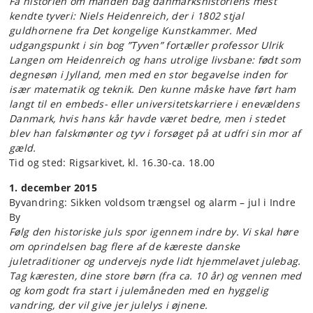
Få historien om manden bag danmarkshistoriens mest
kendte tyveri: Niels Heidenreich, der i 1802 stjal
guldhornene fra Det kongelige Kunstkammer. Med
udgangspunkt i sin bog ”Tyven” fortæller professor Ulrik
Langen om Heidenreich og hans utrolige livsbane: født som
degnesøn i Jylland, men med en stor begavelse inden for
især matematik og teknik. Den kunne måske have ført ham
langt til en embeds- eller universitetskarriere i enevældens
Danmark, hvis hans kår havde været bedre, men i stedet
blev han falskmønter og tyv i forsøget på at udfri sin mor af
gæld.
Tid og sted: Rigsarkivet, kl. 16.30-ca. 18.00
1. december 2015
Byvandring: Sikken voldsom trængsel og alarm – jul i Indre
By
Følg den historiske juls spor igennem indre by. Vi skal høre
om oprindelsen bag flere af de kæreste danske
juletraditioner og undervejs nyde lidt hjemmelavet julebag.
Tag kæresten, dine store børn (fra ca. 10 år) og vennen med
og kom godt fra start i julemåneden med en hyggelig
vandring, der vil give jer julelys i øjnene.