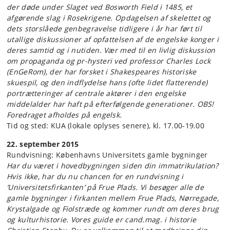
der døde under Slaget ved Bosworth Field i 1485, et
afgørende slag i Rosekrigene. Opdagelsen af skelettet og
dets storslåede genbegravelse tidligere i år har ført til
utallige diskussioner af opfattelsen af de engelske konger i
deres samtid og i nutiden. Vær med til en livlig diskussion
om propaganda og pr-hysteri ved professor Charles Lock
(EnGeRom), der har forsket i Shakespeares historiske
skuespil, og den indflydelse hans (ofte lidet flatterende)
portrætteringer af centrale aktører i den engelske
middelalder har haft på efterfølgende generationer. OBS!
Foredraget afholdes på engelsk.
Tid og sted: KUA (lokale oplyses senere), kl. 17.00-19.00
22. september 2015
Rundvisning: Københavns Universitets gamle bygninger
Har du været i hovedbygningen siden din immatrikulation?
Hvis ikke, har du nu chancen for en rundvisning i
’Universitetsfirkanten’ på Frue Plads. Vi besøger alle de
gamle bygninger i firkanten mellem Frue Plads, Nørregade,
Krystalgade og Fiolstræde og kommer rundt om deres brug
og kulturhistorie. Vores guide er cand.mag. i historie