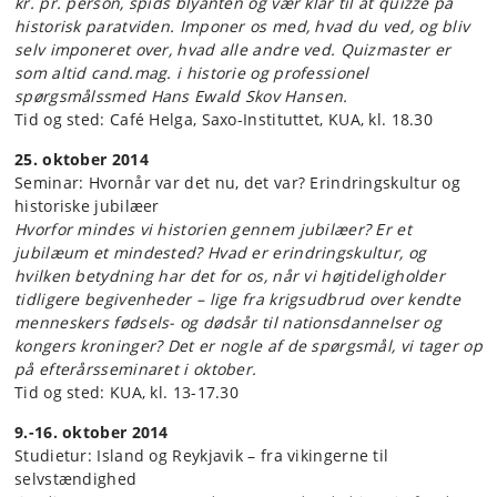
kr. pr. person, spids blyanten og vær klar til at quizze på
historisk paratviden. Imponer os med, hvad du ved, og bliv
selv imponeret over, hvad alle andre ved. Quizmaster er
som altid cand.mag. i historie og professionel
spørgsmålssmed Hans Ewald Skov Hansen.
Tid og sted: Café Helga, Saxo-Instituttet, KUA, kl. 18.30
25. oktober 2014
Seminar: Hvornår var det nu, det var? Erindringskultur og
historiske jubilæer
Hvorfor mindes vi historien gennem jubilæer? Er et
jubilæum et mindested? Hvad er erindringskultur, og
hvilken betydning har det for os, når vi højtideligholder
tidligere begivenheder – lige fra krigsudbrud over kendte
menneskers fødsels- og dødsår til nationsdannelser og
kongers kroninger? Det er nogle af de spørgsmål, vi tager op
på efterårsseminaret i oktober.
Tid og sted: KUA, kl. 13-17.30
9.-16. oktober 2014
Studietur: Island og Reykjavik – fra vikingerne til
selvstændighed