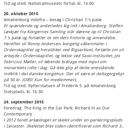
Tid og sted: Nationalmuseets forhal, kl. 16.00
20. oktober 2015
Amalienborg indefra – besøg i Christian 7.’s palæ
Et spændende og anderledes kig ind i Amalienborg. Steffen
Løvkjær fra Kongernes Samling slår dørene op til Christian
7.’s palæ og fortæller os om dets historie og anvendelse.
Herefter vil Ronny Andersen, kongelig våbenmaler i
Ordenskapitlet og heraldiker ved Rigsarkivet, fortælle om sit
arbejde i Ordenskapitlet, og lektor ved Saxo-instituttet, Jes
Fabricius Møller, vil løbende bidrage med input om
monarkiets rolle i dag. Gå ikke glip af dette enestående
indblik i det danske kongehus. Der vil være et deltagergebyr
på 50 kr. (OBS! Kun for medlemmer).
Tid og sted: Rytterstatuen af Frederik 5. på Amalienborg
Slotsplads, kl. 16.30
24. september 2015
Foredrag: The King in the Car Park: Richard III as Our
Contemporary
I 2012 fandt arkæologer et skelet under en parkeringsplads
i Leicester. Skelettet blev siden identificeret som Richard 3.,