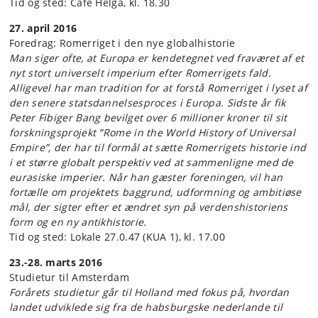
Tid og sted: Café Helga, kl. 18.30
27. april 2016
Foredrag: Romerriget i den nye globalhistorie
Man siger ofte, at Europa er kendetegnet ved fraværet af et
nyt stort universelt imperium efter Romerrigets fald.
Alligevel har man tradition for at forstå Romerriget i lyset af
den senere statsdannelsesproces i Europa. Sidste år fik
Peter Fibiger Bang bevilget over 6 millioner kroner til sit
forskningsprojekt ”Rome in the World History of Universal
Empire”, der har til formål at sætte Romerrigets historie ind
i et større globalt perspektiv ved at sammenligne med de
eurasiske imperier. Når han gæster foreningen, vil han
fortælle om projektets baggrund, udformning og ambitiøse
mål, der sigter efter et ændret syn på verdenshistoriens
form og en ny antikhistorie.
Tid og sted: Lokale 27.0.47 (KUA 1), kl. 17.00
23.-28. marts 2016
Studietur til Amsterdam
Forårets studietur går til Holland med fokus på, hvordan
landet udviklede sig fra de habsburgske nederlande til