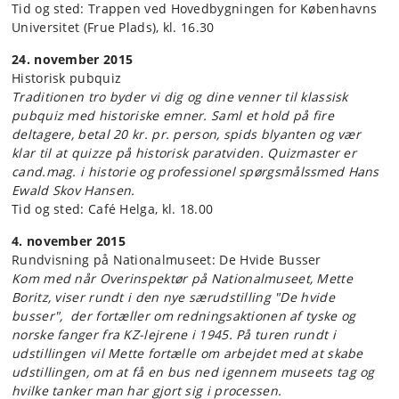
Tid og sted: Trappen ved Hovedbygningen for Københavns
Universitet (Frue Plads), kl. 16.30
24. november 2015
Historisk pubquiz
Traditionen tro byder vi dig og dine venner til klassisk
pubquiz med historiske emner. Saml et hold på fire
deltagere, betal 20 kr. pr. person, spids blyanten og vær
klar til at quizze på historisk paratviden. Quizmaster er
cand.mag. i historie og professionel spørgsmålssmed Hans
Ewald Skov Hansen.
Tid og sted: Café Helga, kl. 18.00
4. november 2015
Rundvisning på Nationalmuseet: De Hvide Busser
Kom med når Overinspektør på Nationalmuseet, Mette
Boritz, viser rundt i den nye særudstilling "De hvide
busser", der fortæller om redningsaktionen af tyske og
norske fanger fra KZ-lejrene i 1945. På turen rundt i
udstillingen vil Mette fortælle om arbejdet med at skabe
udstillingen, om at få en bus ned igennem museets tag og
hvilke tanker man har gjort sig i processen.