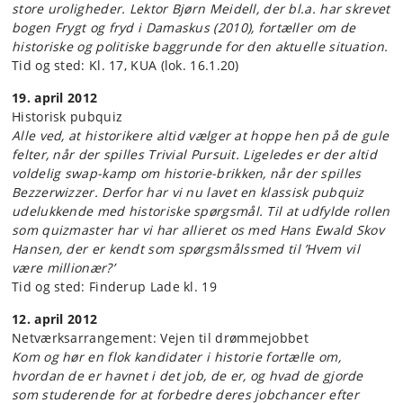
store uroligheder. Lektor Bjørn Meidell, der bl.a. har skrevet
bogen Frygt og fryd i Damaskus (2010), fortæller om de
historiske og politiske baggrunde for den aktuelle situation.
Tid og sted: Kl. 17, KUA (lok. 16.1.20)
19. april 2012
Historisk pubquiz
Alle ved, at historikere altid vælger at hoppe hen på de gule
felter, når der spilles Trivial Pursuit. Ligeledes er der altid
voldelig swap-kamp om historie-brikken, når der spilles
Bezzerwizzer. Derfor har vi nu lavet en klassisk pubquiz
udelukkende med historiske spørgsmål. Til at udfylde rollen
som quizmaster har vi har allieret os med Hans Ewald Skov
Hansen, der er kendt som spørgsmålssmed til ’Hvem vil
være millionær?’
Tid og sted: Finderup Lade kl. 19
12. april 2012
Netværksarrangement: Vejen til drømmejobbet
Kom og hør en flok kandidater i historie fortælle om,
hvordan de er havnet i det job, de er, og hvad de gjorde
som studerende for at forbedre deres jobchancer efter