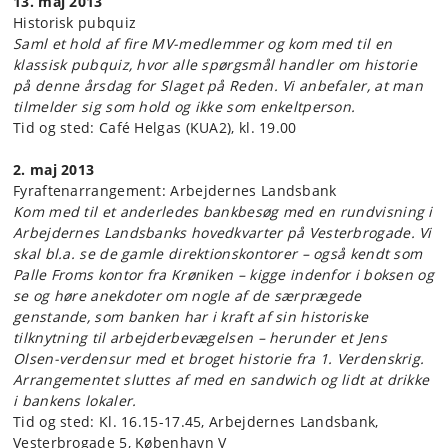
13. maj 2013
Historisk pubquiz
Saml et hold af fire MV-medlemmer og kom med til en
klassisk pubquiz, hvor alle spørgsmål handler om historie
på denne årsdag for Slaget på Reden. Vi anbefaler, at man
tilmelder sig som hold og ikke som enkeltperson.
Tid og sted: Café Helgas (KUA2), kl. 19.00
2. maj 2013
Fyraftenarrangement: Arbejdernes Landsbank
Kom med til et anderledes bankbesøg med en rundvisning i
Arbejdernes Landsbanks hovedkvarter på Vesterbrogade. Vi
skal bl.a. se de gamle direktionskontorer – også kendt som
Palle Froms kontor fra Krøniken – kigge indenfor i boksen og
se og høre anekdoter om nogle af de særprægede
genstande, som banken har i kraft af sin historiske
tilknytning til arbejderbevægelsen – herunder et Jens
Olsen-verdensur med et broget historie fra 1. Verdenskrig.
Arrangementet sluttes af med en sandwich og lidt at drikke
i bankens lokaler.
Tid og sted: Kl. 16.15-17.45, Arbejdernes Landsbank,
Vesterbrogade 5, København V