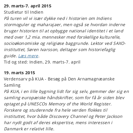
29. marts-7. april
2015
Studietur til Indien
På turen vil vi især dykke ned i historien om Indiens
stormoguler og maharajaer, men også se hvordan inderne
bruger historien til at opbygge national identitet i et land
med over 1,2 mia. mennesker med forskellige kulturelle,
socioøkonomiske og religiøse baggrunde. Lektor ved SAXO-
instituttet, Søren Ivarsson, deltager som historiefaglig
guide.
Læs mere
.
Tid og sted: Indien, 29. marts-7. april
19. marts 2015
Verdensarv på KUA - Besøg på Den Arnamagnæanske
Samling
På KUA, i en lille bygning lidt for sig selv, gemmer der sig en
samling europæiske håndskrifter, som for få år siden blev
optaget på UNESCOs Memory of the World Register.
Forskere og studerende fra hele verden flokkes til
instituttet, hvor både Discovery Channel og Peter Jackson
har nydt godt af deres ekspertise, mens interessen i
Danmark er relativt lille.