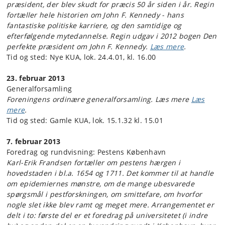
præsident, der blev skudt for præcis 50 år siden i år. Regin
fortæller hele historien om John F. Kennedy - hans
fantastiske politiske karriere, og den samtidige og
efterfølgende mytedannelse. Regin udgav i 2012 bogen Den
perfekte præsident om John F. Kennedy.
Læs mere
.
Tid og sted: Nye KUA, lok. 24.4.01, kl. 16.00
23. februar 2013
Generalforsamling
Foreningens ordinære generalforsamling. Læs mere
Læs
mere
.
Tid og sted: Gamle KUA, lok. 15.1.32 kl. 15.01
7. februar 2013
Foredrag og rundvisning: Pestens København
Karl-Erik Frandsen fortæller om pestens hærgen i
hovedstaden i bl.a. 1654 og 1711. Det kommer til at handle
om epidemiernes mønstre, om de mange ubesvarede
spørgsmål i pestforskningen, om smittefare, om hvorfor
nogle slet ikke blev ramt og meget mere. Arrangementet er
delt i to: første del er et foredrag på universitetet (i indre